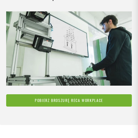
POBIERZ BROSZURĘ RECA WORKPLACE