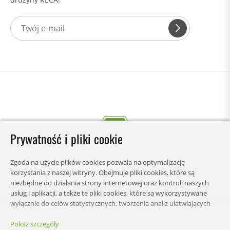
Prywatność i pliki cookie
Zgoda na użycie plików cookies pozwala na optymalizację
korzystania z naszej witryny. Obejmuje pliki cookies, które są
niezbędne do działania strony internetowej oraz kontroli naszych
usług i aplikacji, a także te pliki cookies, które są wykorzystywane
wyłącznie do celów statystycznych, tworzenia analiz ułatwiających
zrozumienie w jaki sposób użytkownicy korzystają ze strony lub
wyświetlania spersonalizowanych treści. Możesz wybrać kategorie,
Pokaż szczegóły
STRONY