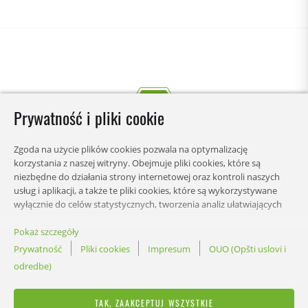
Prywatność i pliki cookie
Zgoda na użycie plików cookies pozwala na optymalizację
korzystania z naszej witryny. Obejmuje pliki cookies, które są
niezbędne do działania strony internetowej oraz kontroli naszych
usług i aplikacji, a także te pliki cookies, które są wykorzystywane
wyłącznie do celów statystycznych, tworzenia analiz ułatwiających
zrozumienie w jaki sposób użytkownicy korzystają ze strony lub
wyświetlania spersonalizowanych treści. Możesz wybrać kategorie,
Pokaż szczegóły
STRONY
na które chcesz zezwolić, i dostosować ustawienia wykorzystania
Prywatność
Pliki cookies
Impresum
OUO (Opšti uslovi i
danych. W każdej chwili możesz zmienić swoje preferencje odnośnie
odredbe)
ustawień.
ZAGADNIENIA PRAWNE
TAK, ZAAKCEPTUJ WSZYSTKIE