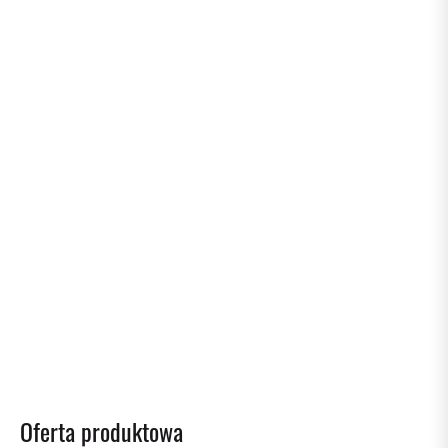
Życzenia Wielkanocne
02/04/2026
Reca Polska na TikToku
02/02/2026
Zarządzanie magazynem za pomocą systemu RECA
KANBAN
Oferta produktowa