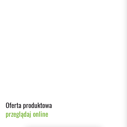
02/02/2026
Zarządzanie magazynem za pomocą systemu RECA
KANBAN
28/01/2026
Reca Kick-Off 2026
Oferta produktowa
przeglądaj online