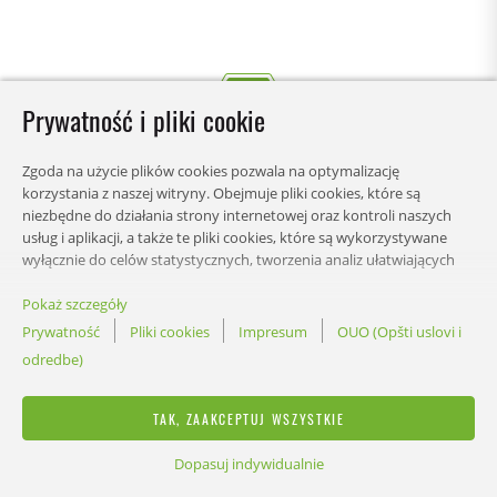
Prywatność i pliki cookie
Zgoda na użycie plików cookies pozwala na optymalizację
korzystania z naszej witryny. Obejmuje pliki cookies, które są
niezbędne do działania strony internetowej oraz kontroli naszych
usług i aplikacji, a także te pliki cookies, które są wykorzystywane
wyłącznie do celów statystycznych, tworzenia analiz ułatwiających
zrozumienie w jaki sposób użytkownicy korzystają ze strony lub
wyświetlania spersonalizowanych treści. Możesz wybrać kategorie,
Pokaż szczegóły
STRONY
na które chcesz zezwolić, i dostosować ustawienia wykorzystania
Prywatność
Pliki cookies
Impresum
OUO (Opšti uslovi i
danych. W każdej chwili możesz zmienić swoje preferencje odnośnie
odredbe)
ustawień.
ZAGADNIENIA PRAWNE
TAK, ZAAKCEPTUJ WSZYSTKIE
Dopasuj indywidualnie