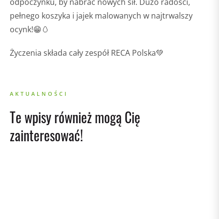
odpoczynku, by nabrać nowych sił. Dużo radości,
pełnego koszyka i jajek malowanych w najtrwalszy
ocynk!😁🥚
Życzenia składa cały zespół RECA Polska💚
AKTUALNOŚCI
Te wpisy również mogą Cię
zainteresować!
02/04/2026
Reca Polska na TikToku