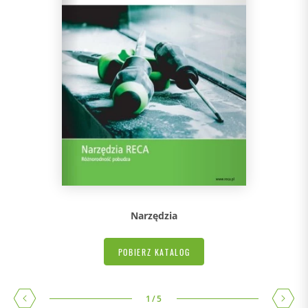
Narzędzia
POBIERZ KATALOG
1
/
5