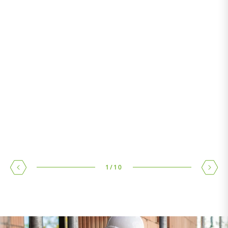
1
/
10