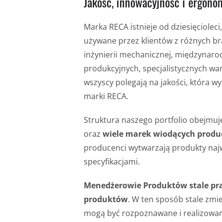
Jakość, innowacyjność i ergono
Marka RECA istnieje od dziesięcioleci
używane przez klientów z różnych b
inżynierii mechanicznej, międzynar
produkcyjnych, specjalistycznych w
wszyscy polegają na jakości, która w
marki RECA.
Struktura naszego portfolio obejmu
oraz
wiele marek wiodących prod
producenci wytwarzają produkty najw
specyfikacjami.
Menedżerowie Produktów stale pr
produktów
. W ten sposób stale zmie
mogą być rozpoznawane i realizowa