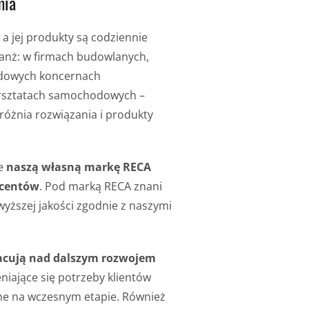
mia
, a jej produkty są codziennie
ranż: w firmach budowlanych,
odowych koncernach
arsztatach samochodowych –
yróżnia rozwiązania i produkty
je
naszą własną markę RECA
ucentów
. Pod marką RECA znani
yższej jakości zgodnie z naszymi
acują nad dalszym rozwojem
niające się potrzeby klientów
ne na wczesnym etapie. Również