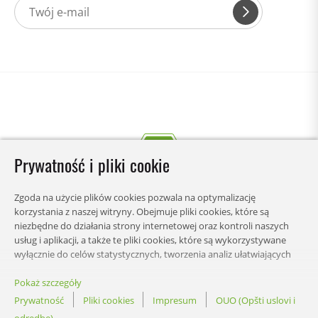
Prywatność i pliki cookie
Zgoda na użycie plików cookies pozwala na optymalizację
korzystania z naszej witryny. Obejmuje pliki cookies, które są
niezbędne do działania strony internetowej oraz kontroli naszych
usług i aplikacji, a także te pliki cookies, które są wykorzystywane
wyłącznie do celów statystycznych, tworzenia analiz ułatwiających
zrozumienie w jaki sposób użytkownicy korzystają ze strony lub
wyświetlania spersonalizowanych treści. Możesz wybrać kategorie,
Pokaż szczegóły
STRONY
na które chcesz zezwolić, i dostosować ustawienia wykorzystania
Prywatność
Pliki cookies
Impresum
OUO (Opšti uslovi i
danych. W każdej chwili możesz zmienić swoje preferencje odnośnie