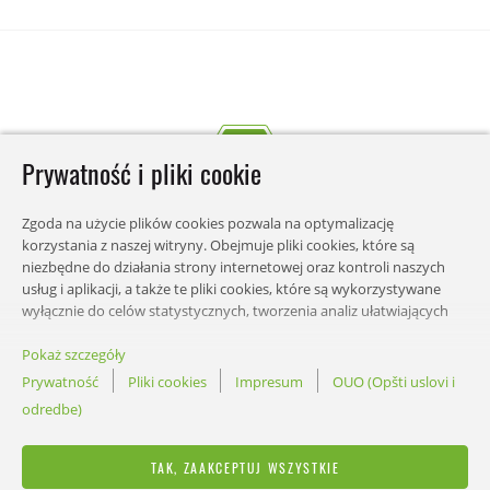
Prywatność i pliki cookie
Zgoda na użycie plików cookies pozwala na optymalizację
korzystania z naszej witryny. Obejmuje pliki cookies, które są
niezbędne do działania strony internetowej oraz kontroli naszych
usług i aplikacji, a także te pliki cookies, które są wykorzystywane
wyłącznie do celów statystycznych, tworzenia analiz ułatwiających
zrozumienie w jaki sposób użytkownicy korzystają ze strony lub
wyświetlania spersonalizowanych treści. Możesz wybrać kategorie,
Pokaż szczegóły
STRONY
na które chcesz zezwolić, i dostosować ustawienia wykorzystania
Prywatność
Pliki cookies
Impresum
OUO (Opšti uslovi i
danych. W każdej chwili możesz zmienić swoje preferencje odnośnie
odredbe)
ustawień.
ZAGADNIENIA PRAWNE
TAK, ZAAKCEPTUJ WSZYSTKIE