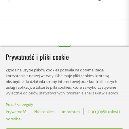
Prywatność i pliki cookie
Zgoda na użycie plików cookies pozwala na optymalizację
korzystania z naszej witryny. Obejmuje pliki cookies, które są
niezbędne do działania strony internetowej oraz kontroli naszych
usług i aplikacji, a także te pliki cookies, które są wykorzystywane
wyłącznie do celów statystycznych, tworzenia analiz ułatwiających
zrozumienie w jaki sposób użytkownicy korzystają ze strony lub
wyświetlania spersonalizowanych treści. Możesz wybrać kategorie,
Pokaż szczegóły
STRONY
na które chcesz zezwolić, i dostosować ustawienia wykorzystania
Prywatność
Pliki cookies
Impresum
OUO (Opšti uslovi i
danych. W każdej chwili możesz zmienić swoje preferencje odnośnie
odredbe)
ustawień.
ZAGADNIENIA PRAWNE